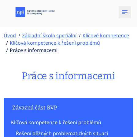
Úvod
Základní škola speciální
Klíčové kompetence
Klíčová kompetence k řešení problémů
Práce s informacemi
Práce s informacemi
Závazná část RVP
Klíčová kompetence k řešení problémů
Řešení běžných problematických situací