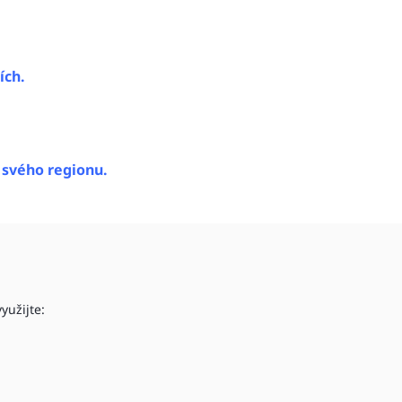
ích.
i svého regionu.
yužijte: