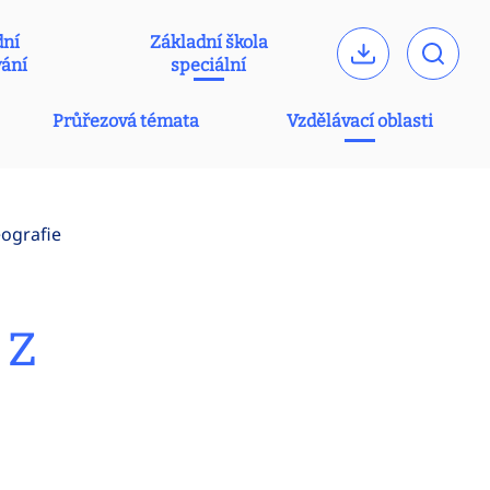
dní
Základní škola
vání
speciální
Průřezová témata
Vzdělávací oblasti
eografie
 z