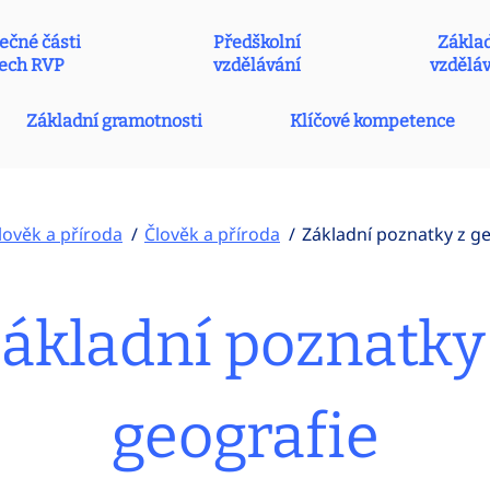
ečné části
Předškolní
Zákla
ech RVP
vzdělávání
vzdělá
Základní gramotnosti
Klíčové kompetence
lověk a příroda
Člověk a příroda
Základní poznatky z g
ákladní poznatky
geografie