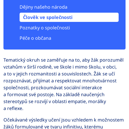
Dějiny našeho národa
Člověk ve společnosti
Poznatky o společnosti
Péče o občana
Tematický okruh se zaměřuje na to, aby žák porozuměl
vztahům v širší rodině, ve škole i mimo školu, v obci,
a to v jejich rozmanitosti a souvislostech. Žák se učí
rozpoznávat, přijímat a respektovat mnohotvárnost
společnosti, prozkoumávat sociální interakce
a formovat své postoje. Na základě naučených
stereotypů se rozvíjí v oblasti empatie, morálky
a reflexe.
Očekávané výsledky učení jsou vzhledem k možnostem
žáků formulované ve tvaru infinitivu, kterému