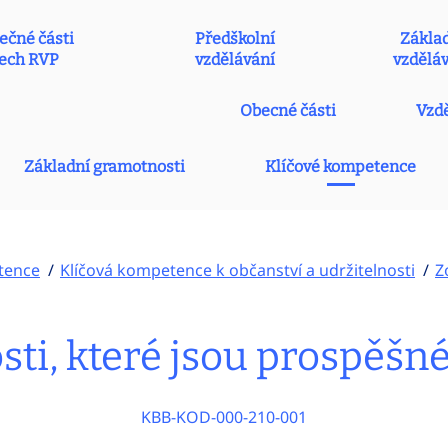
ečné části
Předškolní
Zákla
ech RVP
vzdělávání
vzdělá
Obecné části
Vzdě
Základní gramotnosti
Klíčové kompetence
tence
Klíčová kompetence k občanství a udržitelnosti
Z
i, které jsou prospěšné
KBB-KOD-000-210-001