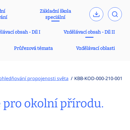
dní
Základní škola
vání
speciální
lávací obsah - Díl I
Vzdělávací obsah - Díl II
Průřezová témata
Vzdělávací oblasti
ohledňování propojenosti světa
KBB-KOD-000-210-001
 pro okolní přírodu.