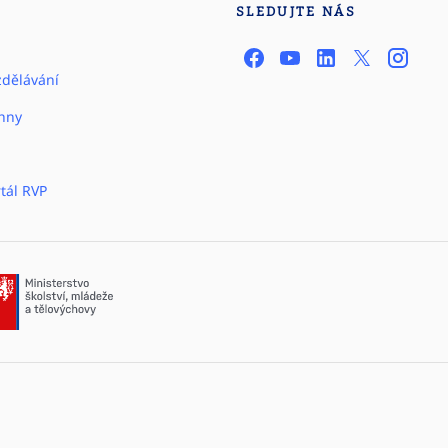
SLEDUJTE NÁS
zdělávání
hny
tál RVP