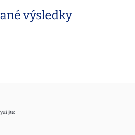
vané výsledky
yužijte: