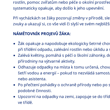
rostlin, pomoc zvířatům nebo péče o okolní prostřed
systematicky opakuje, aby došlo k jeho upevnění.
Při vycházkách se žáky pozorují změny v přírodě, sle
zvuky a ukazují si, co vše vidí či slyší ve svém nejbližš
NÁMĚTOVNÍK PROJEVŮ ŽÁKA:
Žák opakuje a napodobuje ekologicky šetrné chov
při třídění odpadu, zalévání rostlin nebo úklidu a 
Zalévá květiny, pomáhá s péčí o školní záhonky, 
přírodniny na výtvarné aktivity.
Odhazuje odpadky na místa k tomu určená, chová 
šetří vodou a energií – pokud to nezvládá samost
nebo asistenta.
Po přečtení pohádky o ochraně přírody nebo po s
podobné činnosti.
Upozorní na odpadky na zemi, zapojuje se do tříd
ve třídě.