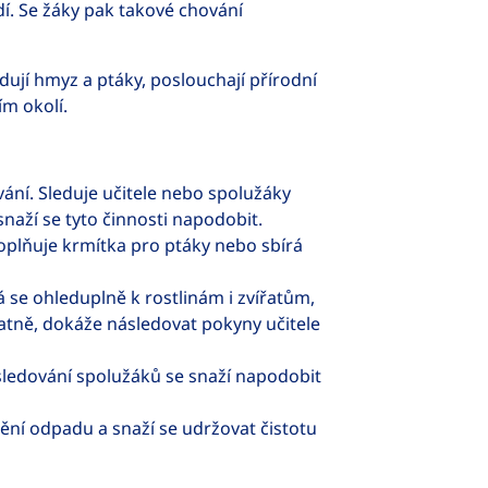
í. Se žáky pak takové chování
dují hmyz a ptáky, poslouchají přírodní
ím okolí.
ání. Sleduje učitele nebo spolužáky
snaží se tyto činnosti napodobit.
doplňuje krmítka pro ptáky nebo sbírá
se ohleduplně k rostlinám i zvířatům,
atně, dokáže následovat pokyny učitele
ledování spolužáků se snaží napodobit
ění odpadu a snaží se udržovat čistotu