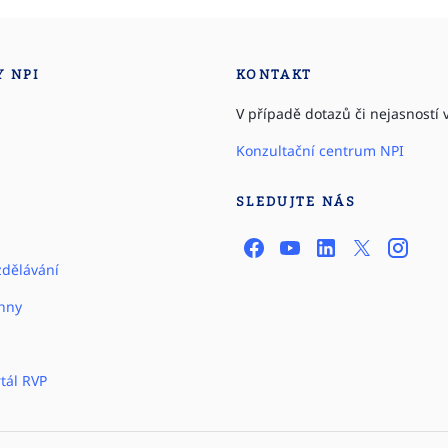
Y NPI
KONTAKT
V případě dotazů či nejasností v
Konzultační centrum NPI
SLEDUJTE NÁS
zdělávání
hny
tál RVP