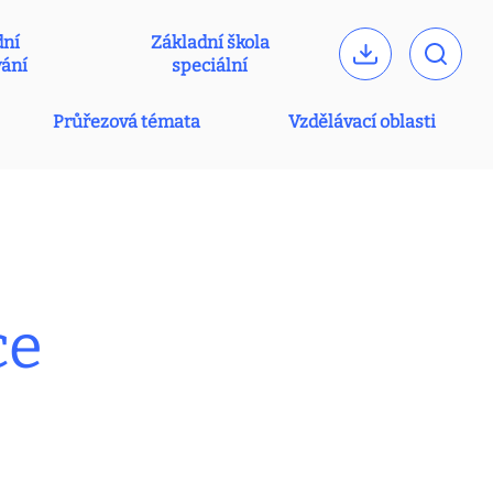
dní
Základní škola
vání
speciální
Průřezová témata
Vzdělávací oblasti
ce