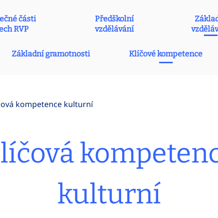
ečné části
Předškolní
Zákla
ech RVP
vzdělávání
vzdělá
Základní gramotnosti
Klíčové kompetence
čová kompetence kulturní
líčová kompeten
kulturní