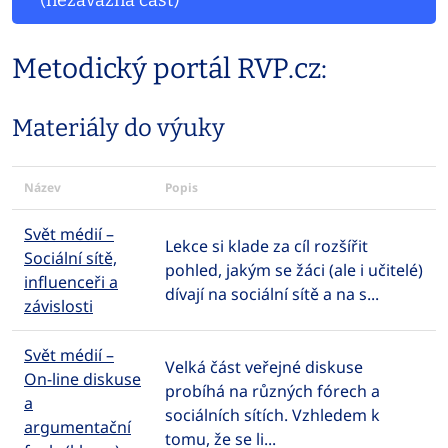
(nezávazná část)
Metodický portál RVP.cz:
Materiály do výuky
Název
Popis
Svět médií –
Lekce si klade za cíl rozšířit
Sociální sítě,
pohled, jakým se žáci (ale i učitelé)
influenceři a
dívají na sociální sítě a na s...
závislosti
Svět médií –
Velká část veřejné diskuse
On-line diskuse
probíhá na různých fórech a
a
sociálních sítích. Vzhledem k
argumentační
tomu, že se li...