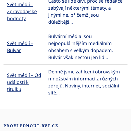
Často se lidé diví, proč se redakce
Svět médií –
zabývají některými tématy, a
Zpravodajské
jinými ne, přičemž jsou
hodnoty
důležitějš...
Bulvární média jsou
Svět médií –
nejpopulárnějším mediálním
Bulvár
obsahem s velkým dopadem.
Bulvár však nečtou jen lid...
Denně jsme zahlceni obrovským
Svět médií – Od
množstvím informací z různých
události k
zdrojů. Noviny, internet, sociální
titulku
sítě...
PROHLEDNOUT.RVP.CZ