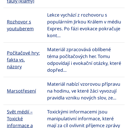
fauly (klamy)
Lekce vychází z rozhovoru s
Rozhovor s
populárním Jirkou Králem v médiu
youtuberem
Expres. Po fázi evokace pokračuje
kont...
Materiál zpracovává oblíbené
Počítačové hry:
téma počítačových her. Tomu
fakta vs.
odpovídají i evokační otázky, které
názory
dopřed...
Materiál nabízí vzorovou přípravu
Marsotřesení
na hodinu, ve které žáci vyvozují
pravidla vzniku nových slov, ze...
Svět médií –
Toxickými informacemi jsou
Toxické
manipulativní informace, které
informace a
mají za cíl ovlivnit příjemce zprávy