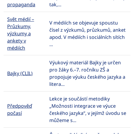
propaganda
tak,...
Svět médií –
V médiích se objevuje spoustu
Průzkumy,
čísel z výzkumů, průzkumů, anket
výzkumy a
apod. V médiích i sociálních sítích
ankety v
...
médiích
Výukový materiál Bajky je určen
pro žáky 6.–7. ročníku ZŠ a
Bajky (CLIL)
propojuje výuku českého jazyka a
litera...
Lekce je součástí metodiky
Předpověď
„Možnosti integrace ve výuce
počasí
českého jazyka“, v jejímž úvodu se
můžeme s...