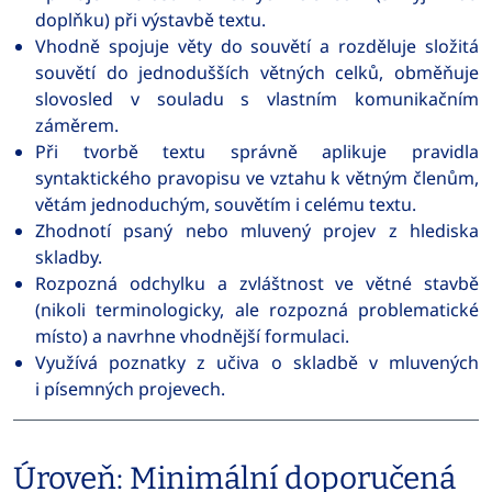
doplňku) při výstavbě textu.
Vhodně spojuje věty do souvětí a rozděluje složitá
souvětí do jednodušších větných celků, obměňuje
slovosled v souladu s vlastním komunikačním
záměrem.
Při tvorbě textu správně aplikuje pravidla
syntaktického pravopisu ve vztahu k větným členům,
větám jednoduchým, souvětím i celému textu.
Zhodnotí psaný nebo mluvený projev z hlediska
skladby.
Rozpozná odchylku a zvláštnost ve větné stavbě
(nikoli terminologicky, ale rozpozná problematické
místo) a navrhne vhodnější formulaci.
Využívá poznatky z učiva o skladbě v mluvených
i písemných projevech.
Úroveň: Minimální doporučená