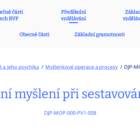
ečné části
Předškolní
Zákla
ech RVP
vzdělávání
vzdělá
Obecné části
Základní gramotnosti
ě a jeho psychika
Myšlenkové operace a procesy
DJP-M
í myšlení při sestavován
DJP-MOP-000-PV1-008