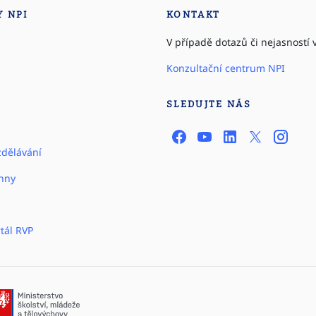
Y NPI
KONTAKT
V případě dotazů či nejasností v
Konzultační centrum NPI
SLEDUJTE NÁS
zdělávání
hny
tál RVP