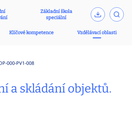
dní
Základní škola
vání
speciální
Klíčové kompetence
Vzdělávací oblasti
OP-000-PV1-008
í a skládání objektů.