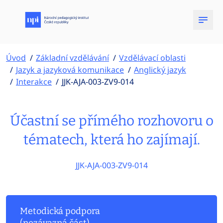
Úvod
Základní vzdělávání
Vzdělávací oblasti
Jazyk a jazyková komunikace
Anglický jazyk
Interakce
JJK-AJA-003-ZV9-014
Účastní se přímého rozhovoru o
tématech, která ho zajímají.
JJK-AJA-003-ZV9-014
Metodická podpora