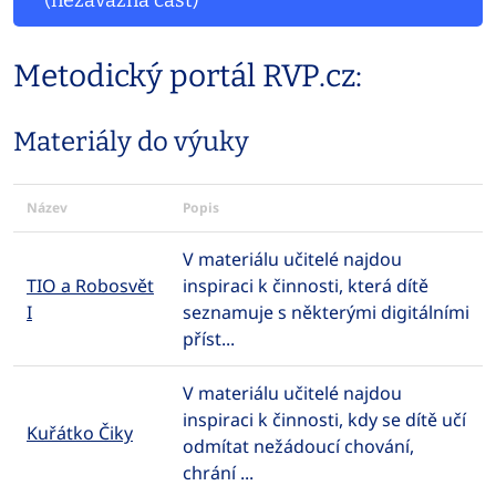
(nezávazná část)
Metodický portál RVP.cz:
Materiály do výuky
Název
Popis
V materiálu učitelé najdou
TIO a Robosvět
inspiraci k činnosti, která dítě
I
seznamuje s některými digitálními
příst...
V materiálu učitelé najdou
inspiraci k činnosti, kdy se dítě učí
Kuřátko Čiky
odmítat nežádoucí chování,
chrání ...