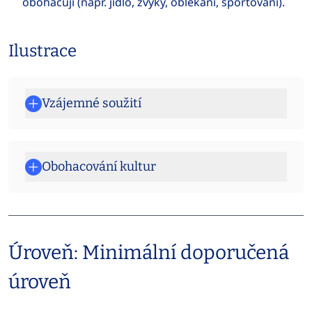
obohacují (např. jídlo, zvyky, oblékání, sportování).
Ilustrace
Vzájemné soužití
Obohacování kultur
Úroveň: Minimální doporučená
úroveň