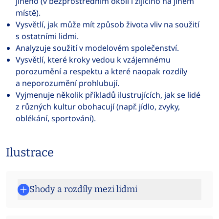
jiného (v bezprostředním okolí i žijícího na jiném
místě).
Vysvětlí, jak může mít způsob života vliv na soužití
s ostatními lidmi.
Analyzuje soužití v modelovém společenství.
Vysvětlí, které kroky vedou k vzájemnému
porozumění a respektu a které naopak rozdíly
a neporozumění prohlubují.
Vyjmenuje několik příkladů ilustrujících, jak se lidé
z různých kultur obohacují (např. jídlo, zvyky,
oblékání, sportování).
Ilustrace
Shody a rozdíly mezi lidmi