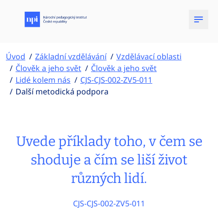
Úvod
Základní vzdělávání
Vzdělávací oblasti
Člověk a jeho svět
Člověk a jeho svět
Lidé kolem nás
CJS-CJS-002-ZV5-011
Další metodická podpora
Uvede příklady toho, v čem se
shoduje a čím se liší život
různých lidí.
CJS-CJS-002-ZV5-011