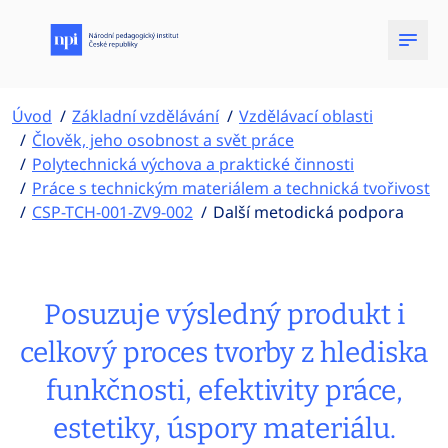
Úvod
Základní vzdělávání
Vzdělávací oblasti
Člověk, jeho osobnost a svět práce
Polytechnická výchova a praktické činnosti
Práce s technickým materiálem a technická tvořivost
CSP-TCH-001-ZV9-002
Další metodická podpora
Posuzuje výsledný produkt i
celkový proces tvorby z hlediska
funkčnosti, efektivity práce,
estetiky, úspory materiálu.