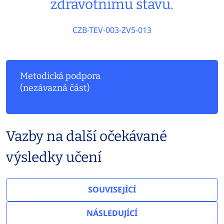
zdravotnímu stavu.
CZB-TEV-003-ZV5-013
Metodická podpora
(nezávazná část)
Vazby na další očekávané
výsledky učení
SOUVISEJÍCÍ
NÁSLEDUJÍCÍ