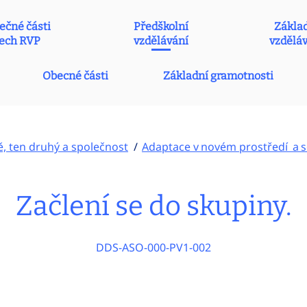
ečné části
Předškolní
Zákla
ech RVP
vzdělávání
vzdělá
Obecné části
Základní gramotnosti
ě, ten druhý a společnost
Adaptace v novém prostředí a so
Začlení se do skupiny.
DDS-ASO-000-PV1-002