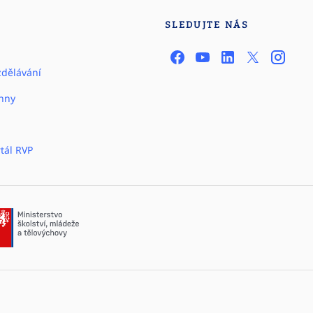
SLEDUJTE NÁS
zdělávání
hny
tál RVP