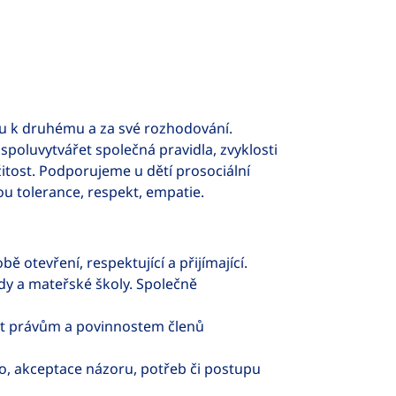
hu k druhému a za své rozhodování.
 spoluvytvářet společná pravidla, zvyklosti
itost. Podporujeme u dětí prosociální
ou tolerance, respekt, empatie.
obě otevření, respektující a přijímající.
ídy a mateřské školy. Společně
.
ět právům a povinnostem členů
, akceptace názoru, potřeb či postupu