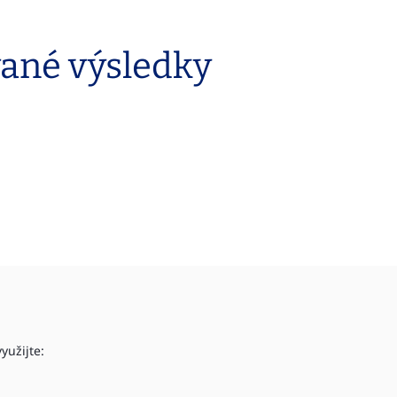
vané výsledky
yužijte: