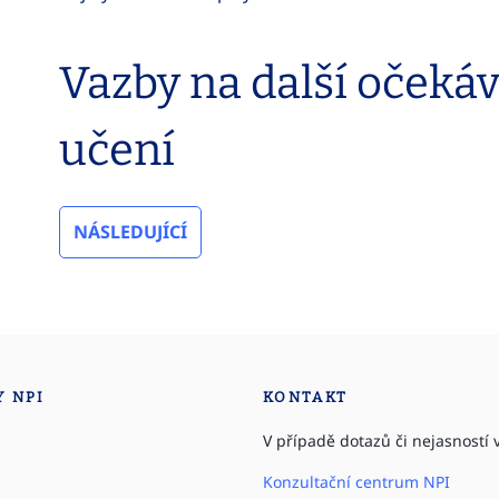
Vazby na další očeká
učení
NÁSLEDUJÍCÍ
Y NPI
KONTAKT
V případě dotazů či nejasností v
Konzultační centrum NPI