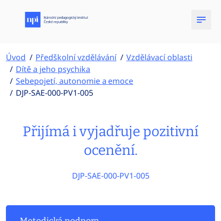
Úvod
Předškolní vzdělávání
Vzdělávací oblasti
Dítě a jeho psychika
Sebepojetí, autonomie a emoce
DJP-SAE-000-PV1-005
Přijímá i vyjadřuje pozitivní
ocenění.
DJP-SAE-000-PV1-005