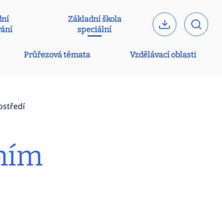
dní
Základní škola
vání
speciální
Průřezová témata
Vzdělávací oblasti
ostředí
lním