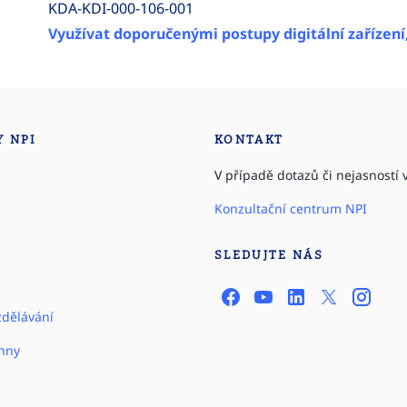
KDA-KDI-000-106-001
Využívat doporučenými postupy digitální zařízení
Y NPI
KONTAKT
V případě dotazů či nejasností v
Konzultační centrum NPI
SLEDUJTE NÁS
zdělávání
hny