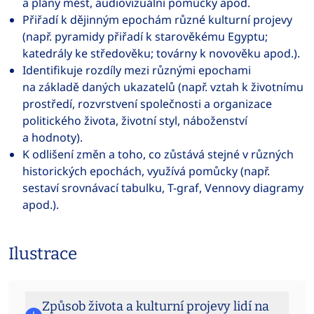
a plány měst, audiovizuální pomůcky apod.
Přiřadí k dějinným epochám různé kulturní projevy
(např. pyramidy přiřadí k starověkému Egyptu;
katedrály ke středověku; továrny k novověku apod.).
Identifikuje rozdíly mezi různými epochami
na základě daných ukazatelů (např. vztah k životnímu
prostředí, rozvrstvení společnosti a organizace
politického života, životní styl, náboženství
a hodnoty).
K odlišení změn a toho, co zůstává stejné v různých
historických epochách, využívá pomůcky (např.
sestaví srovnávací tabulku, T-graf, Vennovy diagramy
apod.).
Ilustrace
Způsob života a kulturní projevy lidí na