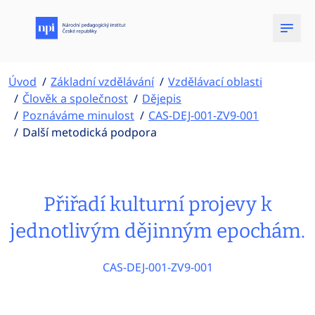
Úvod
Základní vzdělávání
Vzdělávací oblasti
Člověk a společnost
Dějepis
Poznáváme minulost
CAS-DEJ-001-ZV9-001
Další metodická podpora
Přiřadí kulturní projevy k
jednotlivým dějinným epochám.
CAS-DEJ-001-ZV9-001