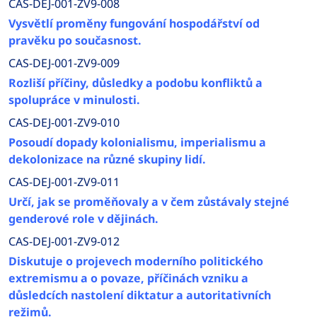
CAS-DEJ-001-ZV9-008
Vysvětlí proměny fungování hospodářství od
pravěku po současnost.
CAS-DEJ-001-ZV9-009
Rozliší příčiny, důsledky a podobu konfliktů a
spolupráce v minulosti.
CAS-DEJ-001-ZV9-010
Posoudí dopady kolonialismu, imperialismu a
dekolonizace na různé skupiny lidí.
CAS-DEJ-001-ZV9-011
Určí, jak se proměňovaly a v čem zůstávaly stejné
genderové role v dějinách.
CAS-DEJ-001-ZV9-012
Diskutuje o projevech moderního politického
extremismu a o povaze, příčinách vzniku a
důsledcích nastolení diktatur a autoritativních
režimů.