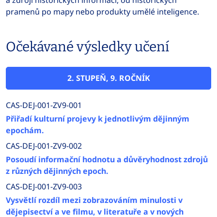
a zdroji historických informací, od historických
pramenů po mapy nebo produkty umělé inteligence.
Očekávané výsledky učení
2. STUPEŇ, 9. ROČNÍK
CAS-DEJ-001-ZV9-001
Přiřadí kulturní projevy k jednotlivým dějinným
epochám.
CAS-DEJ-001-ZV9-002
Posoudí informační hodnotu a důvěryhodnost zdrojů
z různých dějinných epoch.
CAS-DEJ-001-ZV9-003
Vysvětlí rozdíl mezi zobrazováním minulosti v
dějepisectví a ve filmu, v literatuře a v nových