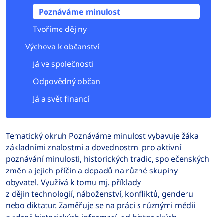
Poznáváme minulost
Tvoříme dějiny
Výchova k občanství
Já ve společnosti
Odpovědný občan
Já a svět financí
Tematický okruh Poznáváme minulost vybavuje žáka
základními znalostmi a dovednostmi pro aktivní
poznávání minulosti, historických tradic, společenských
změn a jejich příčin a dopadů na různé skupiny
obyvatel. Využívá k tomu mj. příklady
z dějin technologií, náboženství, konfliktů, genderu
nebo diktatur. Zaměřuje se na práci s různými médii