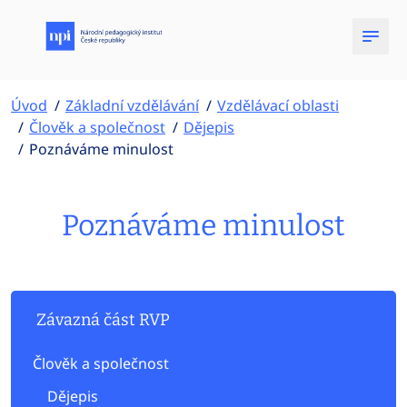
Úvod
Základní vzdělávání
Vzdělávací oblasti
Člověk a společnost
Dějepis
Poznáváme minulost
Poznáváme minulost
Závazná část RVP
Člověk a společnost
Dějepis