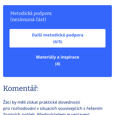
Metodická podpora
(nezávazná část)
Další metodická podpora
(4/5)
Materiály a inspirace
(4)
Komentář:
Žáci by měli získat praktické dovednosti
pro rozhodování v situacích souvisejících s řešením
životních potřeb. Předpokladem je sestavení