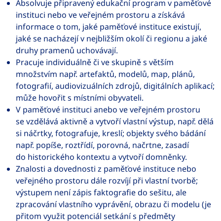
Absolvuje připravený edukační program v paměťové
instituci nebo ve veřejném prostoru a získává
informace o tom, jaké paměťové instituce existují,
jaké se nacházejí v nejbližším okolí či regionu a jaké
druhy pramenů uchovávají.
Pracuje individuálně či ve skupině s větším
množstvím např. artefaktů, modelů, map, plánů,
fotografií, audiovizuálních zdrojů, digitálních aplikací;
může hovořit s místními obyvateli.
V paměťové instituci anebo ve veřejném prostoru
se vzdělává aktivně a vytvoří vlastní výstup, např. dělá
si náčrtky, fotografuje, kreslí; objekty svého bádání
např. popíše, roztřídí, porovná, načrtne, zasadí
do historického kontextu a vytvoří domněnky.
Znalosti a dovednosti z paměťové instituce nebo
veřejného prostoru dále rozvíjí při vlastní tvorbě;
výstupem není zápis faktografie do sešitu, ale
zpracování vlastního vyprávění, obrazu či modelu (je
přitom využit potenciál setkání s předměty