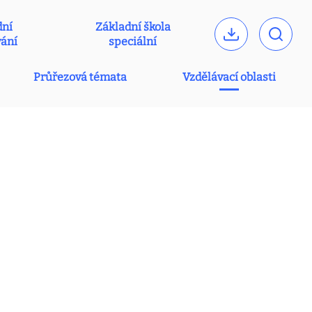
dní
Základní škola
vání
speciální
Průřezová témata
Vzdělávací oblasti