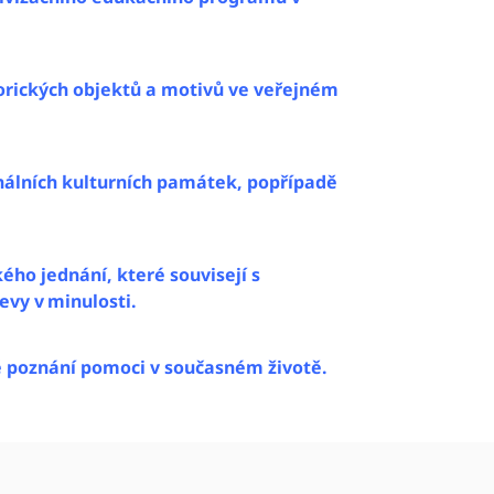
torických objektů a motivů ve veřejném
onálních kulturních památek, popřípadě
ho jednání, které souvisejí s
evy v minulosti.
é poznání pomoci v současném životě.