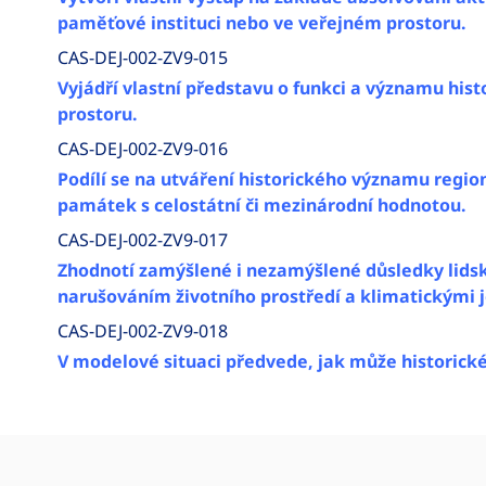
paměťové instituci nebo ve veřejném prostoru.
CAS-DEJ-002-ZV9-015
Vyjádří vlastní představu o funkci a významu his
prostoru.
CAS-DEJ-002-ZV9-016
Podílí se na utváření historického významu regi
památek s celostátní či mezinárodní hodnotou.
CAS-DEJ-002-ZV9-017
Zhodnotí zamýšlené i nezamýšlené důsledky lidské
narušováním životního prostředí a klimatickými j
CAS-DEJ-002-ZV9-018
V modelové situaci předvede, jak může historick