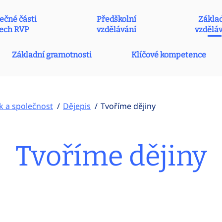
ečné části
Předškolní
Zákla
ech RVP
vzdělávání
vzdělá
Základní gramotnosti
Klíčové kompetence
k a společnost
Dějepis
Tvoříme dějiny
Tvoříme dějiny