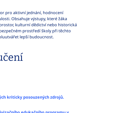
or pro aktivní jednání, hodnocení
losti. Obsahuje výstupy, které žáka
prostor, kulturní dědictví nebo historická
 bezpečném prostředí školy při těchto
oluutvářet lepší budoucnost.
učení
ých kriticky posouzených zdrojů.
ktivizačního edukačního programu v