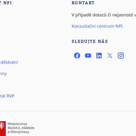
Y NPI
KONTAKT
V případě dotazů či nejasností v
Konzultační centrum NPI
SLEDUJTE NÁS
zdělávání
hny
tál RVP