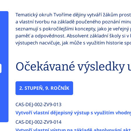
Tematický okruh Tvoříme dějiny vytváří žákům prost
a vlastní tvorbu na základě poučeného poznání minu
seznamují s pokročilejšími koncepty, jako je veřejný 
paměť a odpovědnost. Absolvent základní školy si v
výstupech nacvičuje, jak může s využitím historie sp
Očekávané výsledky 
2. STUPEŇ, 9. ROČNÍK
CAS-DEJ-002-ZV9-013
Vytvoří vlastní dějepisný výstup s využitím vhodn
CAS-DEJ-002-ZV9-014
Vytvoří vlastní výstup na základě absolvování a