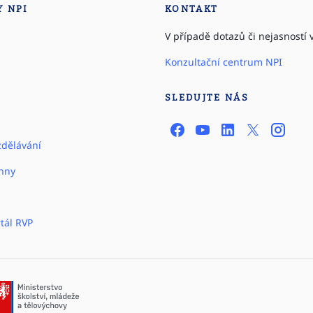
Y NPI
KONTAKT
V případě dotazů či nejasností v
Konzultační centrum NPI
SLEDUJTE NÁS
zdělávání
hny
tál RVP