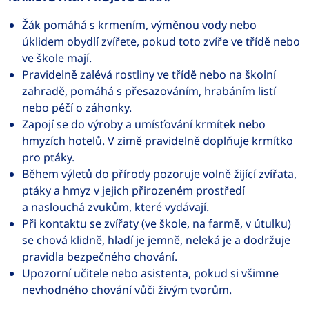
Žák pomáhá s krmením, výměnou vody nebo
úklidem obydlí zvířete, pokud toto zvíře ve třídě nebo
ve škole mají.
Pravidelně zalévá rostliny ve třídě nebo na školní
zahradě, pomáhá s přesazováním, hrabáním listí
nebo péčí o záhonky.
Zapojí se do výroby a umísťování krmítek nebo
hmyzích hotelů. V zimě pravidelně doplňuje krmítko
pro ptáky.
Během výletů do přírody pozoruje volně žijící zvířata,
ptáky a hmyz v jejich přirozeném prostředí
a naslouchá zvukům, které vydávají.
Při kontaktu se zvířaty (ve škole, na farmě, v útulku)
se chová klidně, hladí je jemně, neleká je a dodržuje
pravidla bezpečného chování.
Upozorní učitele nebo asistenta, pokud si všimne
nevhodného chování vůči živým tvorům.