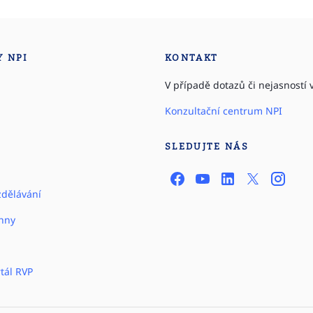
Y NPI
KONTAKT
V případě dotazů či nejasností v
Konzultační centrum NPI
SLEDUJTE NÁS
zdělávání
hny
tál RVP