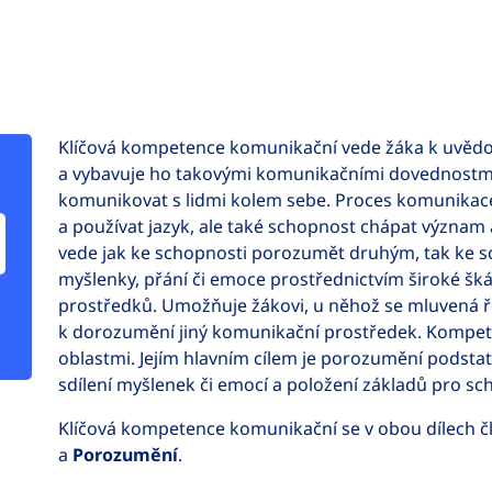
Klíčová kompetence komunikační vede žáka k uvědo
a vybavuje ho takovými komunikačními dovednostmi
komunikovat s lidmi kolem sebe. Proces komunikac
a používat jazyk, ale také schopnost chápat význam 
vede jak ke schopnosti porozumět druhým, tak ke sc
myšlenky, přání či emoce prostřednictvím široké šká
prostředků. Umožňuje žákovi, u něhož se mluvená řeč
k dorozumění jiný komunikační prostředek. Kompete
oblastmi. Jejím hlavním cílem je porozumění podst
sdílení myšlenek či emocí a položení základů pro s
Klíčová kompetence komunikační se v obou dílech čl
a
Porozumění
.