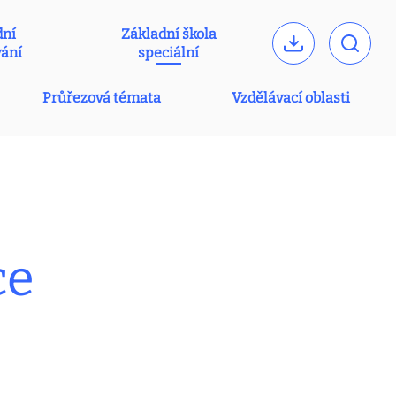
dní
Základní škola
vání
speciální
Průřezová témata
Vzdělávací oblasti
ce