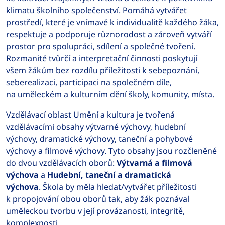
klimatu školního společenství. Pomáhá vytvářet
prostředí, které je vnímavé k individualitě každého žáka,
respektuje a podporuje různorodost a zároveň vytváří
prostor pro spolupráci, sdílení a společné tvoření.
Rozmanité tvůrčí a interpretační činnosti poskytují
všem žákům bez rozdílu příležitosti k sebepoznání,
seberealizaci, participaci na společném díle,
na uměleckém a kulturním dění školy, komunity, místa.
Vzdělávací oblast Umění a kultura je tvořená
vzdělávacími obsahy výtvarné výchovy, hudební
výchovy, dramatické výchovy, taneční a pohybové
výchovy a filmové výchovy. Tyto obsahy jsou rozčleněné
do dvou vzdělávacích oborů:
Výtvarná a filmová
výchova
a
Hudební, taneční a dramatická
výchova
.
Škola by měla hledat/vytvářet příležitosti
k propojování obou oborů tak, aby žák poznával
uměleckou tvorbu v její provázanosti, integritě,
komplexnosti.