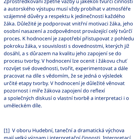
Zprostředkování zpětné vazby u jakékoli tvůrčí činnosti
a autorského výstupu musí vždy probíhat v atmosféře
vzájemné důvěry a respektu k jedinečnosti každého
žáka. Důležité je podporovat vnitřní motivaci žáka, jeho
osobní nasazení a zodpovědnost provázející celý tvůrčí
proces. K hodnocení je zapotřebí přistupovat z pohledu
pokroku žáka, v souvislosti s dovednostmi, kterých již
dosáhl, a s důrazem na kvalitu jeho zapojení se do
procesu tvorby. V hodnocení lze ocenit i žákovu chuť
rozvíjet své dovednosti, tvořit, experimentovat a dále
pracovat na díle s vědomím, že se jedná o výsledek
určité etapy tvorby. V hodnocení je důležité věnovat
pozornost i míře žákova zapojení do reflexí
a společných diskusí o vlastní tvorbě a interpretaci i o
uměleckém díle.
[1]
V oboru Hudební, taneční a dramatická výchova
mají velký význam i interpretační činnosti. Interpretací