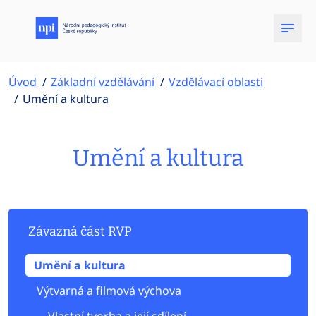
Úvod
Základní vzdělávání
Vzdělávací oblasti
Umění a kultura
Umění a kultura
Závazná část RVP
Umění a kultura
Výtvarná a filmová výchova