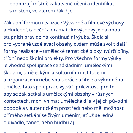
podporují místně zakotvené učení a identifikaci
s místem, ve kterém žák žije.
Základní formou realizace Výtvarné a filmové výchovy
a Hudební, taneční a dramatické výchovy je na obou
stupních pravidelná kontinuální výuka. Škola si
pro vybrané vzdělávací obsahy ovšem může zvolit další
formy realizace – umělecké tematické bloky, tvůrčí dílny,
třídní nebo školní projekty. Pro všechny formy výuky
je vhodná spolupráce se základními uměleckými
školami, uměleckými a kulturními institucemi
a organizacemi nebo spolupráce učitele a výkonného
umělce. Tato spolupráce vytváří příležitosti pro to,
aby se žák setkal s uměleckými obsahy v různých
kontextech, mohl vnímat umělecká díla v jejich původní
podobě a v autentickém prostředí nebo měl možnost
přímého setkání se živým uměním, ať už se jedná
o divadlo, tanec, nebo hudbu aj.