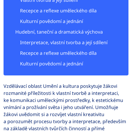
Vlastní tvorba a její sdílení
Recepce a reflexe uměleckého díla
Kulturní povědomí a jednání
Hudební, taneční a dramatická výchova
Interpretace, vlastní tvorba a její sdílení
Recepce a reflexe uměleckého díla
Kulturní povědomí a jednání
Vzdělávací oblast Umění a kultura poskytuje žákovi
rozmanité příležitosti k vlastní tvorbě a interpretaci,
ke komunikaci uměleckými prostředky, k estetickému
vnímání a prožívání světa i jeho utváření. Umožňuje
žákovi uvědomit si a rozvíjet vlastní kreativitu
a porozumět procesu tvorby a interpretace, především
na základě vlastních tvůrčích činností a přímé