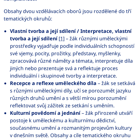
Obsahy dvou vzdělávacích oborů jsou rozdělené do tří
tematických okruhů:
Vlastní tvorba a její sdílení / Interpretace, vlastní
tvorba a její sdílení
[1]
–
žák různými uměleckými
prostředky vyjadřuje podle individuálních schopností
své vjemy, pocity, prožitky, představy, myšlenky,
zpracovává různé náměty a témata, interpretuje díla
jiných nebo prezentuje svá a reflektuje proces
individuální i skupinové tvorby a interpretace.
Recepce a reflexe uměleckého díla
–
žák se setkává
s různými uměleckými díly, učí se porozumět jazyku
různých druhů umění a s větší mírou porozumění
reflektovat svůj zážitek ze setkání s uměním.
Kulturní povědomí a jednání
– žák přirozeně utváří
postoje k uměleckému a kulturnímu dědictví,
současnému umění a rozmanitým projevům kultury
v dnešním světě. Obsahy a cíle tematického okruhu