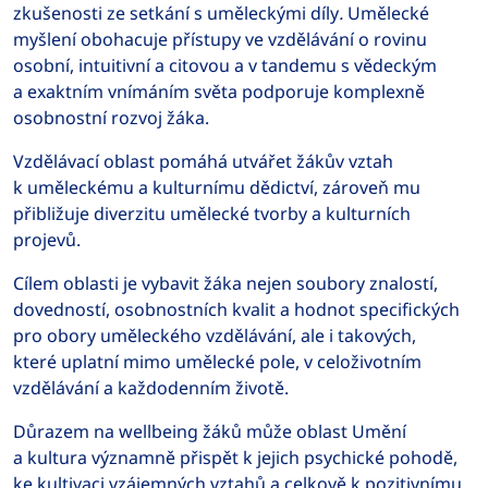
zkušenosti ze setkání s uměleckými díly
.
Umělecké
myšlení obohacuje přístupy ve vzdělávání o rovinu
osobní, intuitivní a citovou a v tandemu s vědeckým
a exaktním vnímáním světa podporuje komplexně
osobnostní rozvoj žáka.
Vzdělávací oblast pomáhá utvářet žákův vztah
k uměleckému a kulturnímu dědictví, zároveň mu
přibližuje diverzitu umělecké tvorby a kulturních
projevů.
Cílem oblasti je vybavit žáka nejen soubory znalostí,
dovedností, osobnostních kvalit a hodnot specifických
pro obory uměleckého vzdělávání, ale i takových,
které uplatní mimo umělecké pole, v celoživotním
vzdělávání a každodenním životě.
Důrazem na wellbeing žáků může oblast Umění
a kultura významně přispět k jejich psychické pohodě,
ke kultivaci vzájemných vztahů a celkově k pozitivnímu