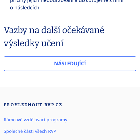
příčiny jejich nedodržování a diskutujeme s nimi
o následcích.
Vazby na další očekávané
výsledky učení
NÁSLEDUJÍCÍ
PROHLEDNOUT.RVP.CZ
Rámcové vzdělávací programy
Společné části všech RVP