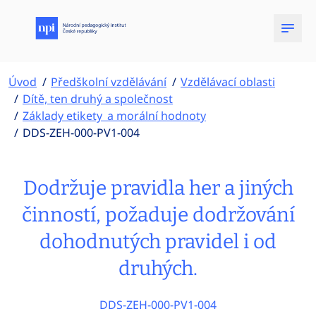
Úvod
Předškolní vzdělávání
Vzdělávací oblasti
Dítě, ten druhý a společnost
Základy etikety a morální hodnoty
DDS-ZEH-000-PV1-004
Dodržuje pravidla her a jiných
činností, požaduje dodržování
dohodnutých pravidel i od
druhých.
DDS-ZEH-000-PV1-004