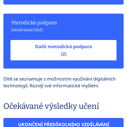
Metodická podpora
(nezávazná část)
Další metodická podpora
(2)
Dítě se seznamuje s možnostmi využívání digitálních
technologií. Rozvíjí své informatické myšlení.
Očekávané výsledky učení
UKONČENÍ PŘEDŠKOLNÍHO VZDĚLÁVÁNÍ