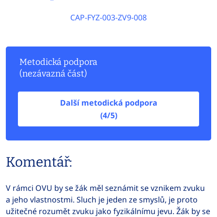
CAP-FYZ-003-ZV9-008
Metodická podpora
(nezávazná část)
Další metodická podpora
(4/5)
Komentář:
V rámci OVU by se žák měl seznámit se vznikem zvuku
a jeho vlastnostmi. Sluch je jeden ze smyslů, je proto
užitečné rozumět zvuku jako fyzikálnímu jevu. Žák by se