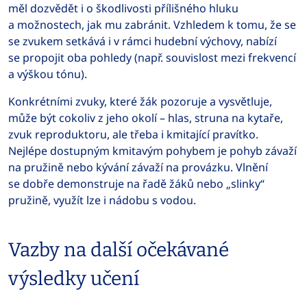
měl dozvědět i o škodlivosti přílišného hluku
a možnostech, jak mu zabránit. Vzhledem k tomu, že se
se zvukem setkává i v rámci hudební výchovy, nabízí
se propojit oba pohledy (např. souvislost mezi frekvencí
a výškou tónu).
Konkrétními zvuky, které žák pozoruje a vysvětluje,
může být cokoliv z jeho okolí – hlas, struna na kytaře,
zvuk reproduktoru, ale třeba i kmitající pravítko.
Nejlépe dostupným kmitavým pohybem je pohyb závaží
na pružině nebo kývání závaží na provázku. Vlnění
se dobře demonstruje na řadě žáků nebo „slinky“
pružině, využít lze i nádobu s vodou.
Vazby na další očekávané
výsledky učení