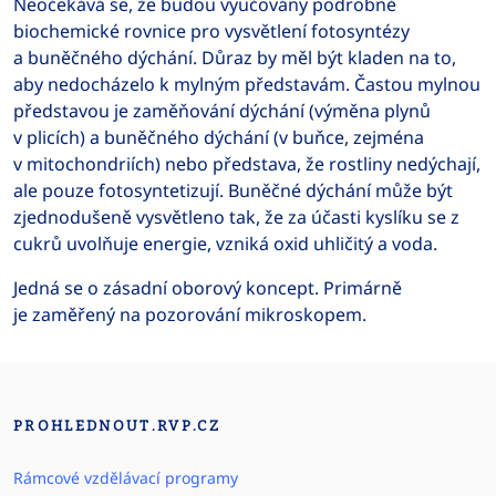
Neočekává se, že budou vyučovány podrobné
biochemické rovnice pro vysvětlení fotosyntézy
a buněčného dýchání. Důraz by měl být kladen na to,
aby nedocházelo k mylným představám. Častou mylnou
představou je zaměňování dýchání (výměna plynů
v plicích) a buněčného dýchání (v buňce, zejména
v mitochondriích) nebo představa, že rostliny nedýchají,
ale pouze fotosyntetizují. Buněčné dýchání může být
zjednodušeně vysvětleno tak, že za účasti kyslíku se z
cukrů uvolňuje energie, vzniká oxid uhličitý a voda.
Jedná se o zásadní oborový koncept. Primárně
je zaměřený na pozorování mikroskopem.
PROHLEDNOUT.RVP.CZ
Rámcové vzdělávací programy