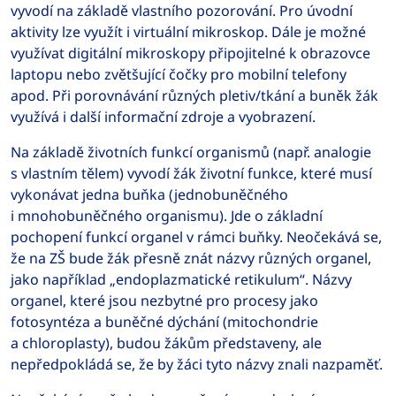
vyvodí na základě vlastního pozorování. Pro úvodní
aktivity lze využít i virtuální mikroskop. Dále je možné
využívat digitální mikroskopy připojitelné k obrazovce
laptopu nebo zvětšující čočky pro mobilní telefony
apod. Při porovnávání různých pletiv/tkání a buněk žák
využívá i další informační zdroje a vyobrazení.
Na základě životních funkcí organismů (např. analogie
s vlastním tělem) vyvodí žák životní funkce, které musí
vykonávat jedna buňka (jednobuněčného
i mnohobuněčného organismu). Jde o základní
pochopení funkcí organel v rámci buňky. Neočekává se,
že na ZŠ bude žák přesně znát názvy různých organel,
jako například „endoplazmatické retikulum“. Názvy
organel, které jsou nezbytné pro procesy jako
fotosyntéza a buněčné dýchání (mitochondrie
a chloroplasty), budou žákům představeny, ale
nepředpokládá se, že by žáci tyto názvy znali nazpaměť.