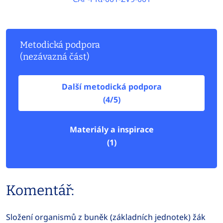
Metodická podpora
(nezávazná část)
Další metodická podpora
(4/5)
Materiály a inspirace
(1)
Komentář:
Složení organismů z buněk (základních jednotek) žák