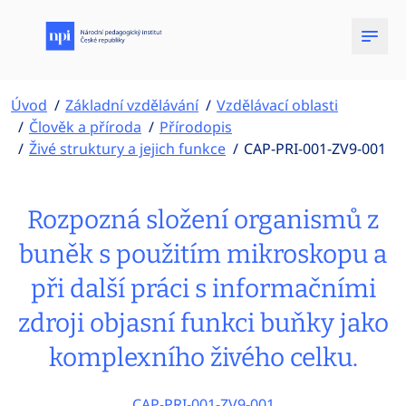
Úvod
Základní vzdělávání
Vzdělávací oblasti
Člověk a příroda
Přírodopis
Živé struktury a jejich funkce
CAP-PRI-001-ZV9-001
Rozpozná složení organismů z
buněk s použitím mikroskopu a
při další práci s informačními
zdroji objasní funkci buňky jako
komplexního živého celku.
CAP-PRI-001-ZV9-001