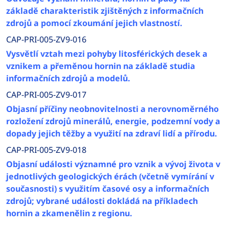
základě charakteristik zjištěných z informačních
zdrojů a pomocí zkoumání jejich vlastností.
CAP-PRI-005-ZV9-016
Vysvětlí vztah mezi pohyby litosférických desek a
vznikem a přeměnou hornin na základě studia
informačních zdrojů a modelů.
CAP-PRI-005-ZV9-017
Objasní příčiny neobnovitelnosti a nerovnoměrného
rozložení zdrojů minerálů, energie, podzemní vody a
dopady jejich těžby a využití na zdraví lidí a přírodu.
CAP-PRI-005-ZV9-018
Objasní události významné pro vznik a vývoj života v
jednotlivých geologických érách (včetně vymírání v
současnosti) s využitím časové osy a informačních
zdrojů; vybrané události dokládá na příkladech
hornin a zkamenělin z regionu.