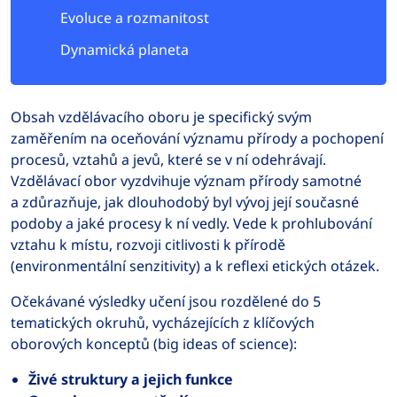
Evoluce a rozmanitost
Dynamická planeta
Obsah vzdělávacího oboru je specifický svým
zaměřením na oceňování významu přírody a pochopení
procesů, vztahů a jevů, které se v ní odehrávají.
Vzdělávací obor vyzdvihuje význam přírody samotné
a zdůrazňuje, jak dlouhodobý byl vývoj její současné
podoby a jaké procesy k ní vedly. Vede k prohlubování
vztahu k místu, rozvoji citlivosti k přírodě
(environmentální senzitivity) a k reflexi etických otázek.
Očekávané výsledky učení jsou rozdělené do 5
tematických okruhů, vycházejících z klíčových
oborových konceptů (big ideas of science):
Živé struktury a jejich funkce