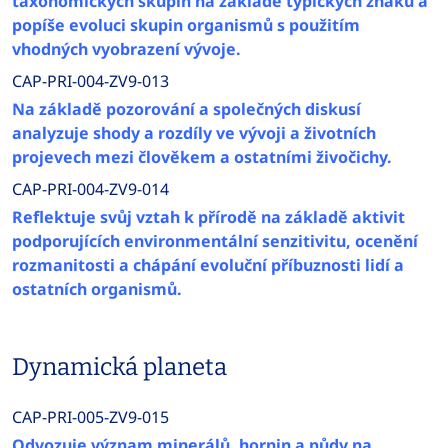
taxonomických skupin na základě typických znaků a
popíše evoluci skupin organismů s použitím
vhodných vyobrazení vývoje.
CAP-PRI-004-ZV9-013
Na základě pozorování a společných diskusí
analyzuje shody a rozdíly ve vývoji a životních
projevech mezi člověkem a ostatními živočichy.
CAP-PRI-004-ZV9-014
Reflektuje svůj vztah k přírodě na základě aktivit
podporujících environmentální senzitivitu, ocenění
rozmanitosti a chápání evoluční příbuznosti lidí a
ostatních organismů.
Dynamická planeta
CAP-PRI-005-ZV9-015
Odvozuje význam minerálů, hornin a půdy na