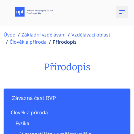
Úvod
Základní vzdělávání
Vzdělávací oblasti
Člověk a příroda
Přírodopis
Přírodopis
Závazná část RVP
Člověk a příroda
Fyzika