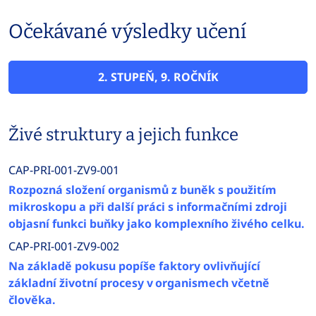
Očekávané výsledky učení
2. STUPEŇ, 9. ROČNÍK
Živé struktury a jejich funkce
CAP-PRI-001-ZV9-001
Rozpozná složení organismů z buněk s použitím
mikroskopu a při další práci s informačními zdroji
objasní funkci buňky jako komplexního živého celku.
CAP-PRI-001-ZV9-002
Na základě pokusu popíše faktory ovlivňující
základní životní procesy v organismech včetně
člověka.