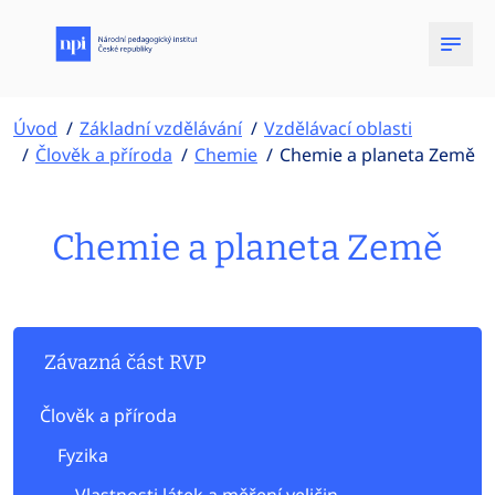
Úvod
Základní vzdělávání
Vzdělávací oblasti
Člověk a příroda
Chemie
Chemie a planeta Země
Chemie a planeta Země
Závazná část RVP
Člověk a příroda
Fyzika