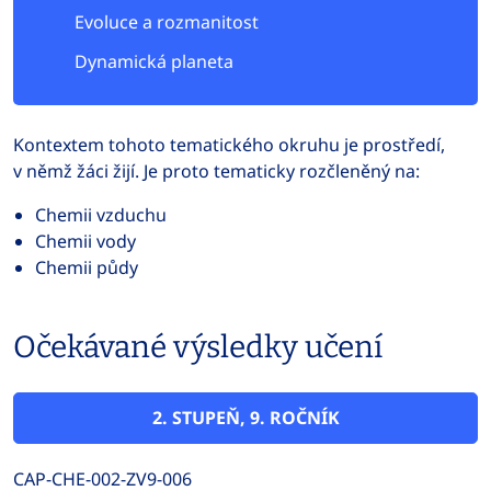
Evoluce a rozmanitost
Dynamická planeta
Kontextem tohoto tematického okruhu je prostředí,
v němž žáci žijí. Je proto tematicky rozčleněný na:
Chemii vzduchu
Chemii vody
Chemii půdy
Očekávané výsledky učení
2. STUPEŇ, 9. ROČNÍK
CAP-CHE-002-ZV9-006