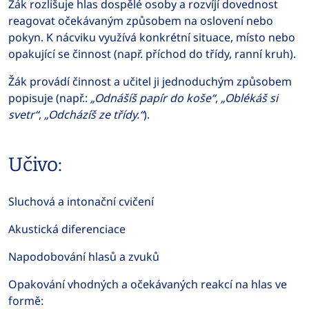
Žák rozlišuje hlas dospělé osoby a rozvíjí dovednost
reagovat očekávaným způsobem na oslovení nebo
pokyn. K nácviku využívá konkrétní situace, místo nebo
opakující se činnost (např. příchod do třídy, ranní kruh).
Žák provádí činnost a učitel ji jednoduchým způsobem
popisuje (např.:
„Odnášíš papír do koše“
,
„Oblékáš si
svetr“
,
„Odcházíš ze třídy.“
).
Učivo:
Sluchová a intonační cvičení
Akustická diferenciace
Napodobování hlasů a zvuků
Opakování vhodných a očekávaných reakcí na hlas ve
formě: