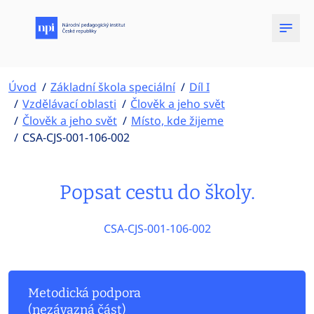
Úvod
Základní škola speciální
Díl I
Vzdělávací oblasti
Člověk a jeho svět
Člověk a jeho svět
Místo, kde žijeme
CSA-CJS-001-106-002
Popsat cestu do školy.
CSA-CJS-001-106-002
Metodická podpora
(nezávazná část)