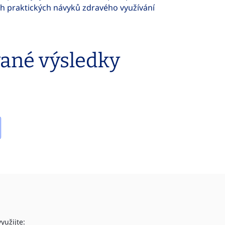
ch praktických návyků zdravého využívání
vané výsledky
yužijte: