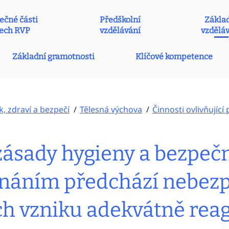
ečné části
Předškolní
Zákla
ech RVP
vzdělávání
vzdělá
Základní gramotnosti
Klíčové kompetence
k, zdraví a bezpečí
Tělesná výchova
Činnosti ovlivňující
zásady hygieny a bezpeč
dnáním předchází nebezp
ich vzniku adekvátně reag