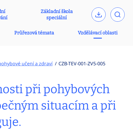
dní
Základní škola
vání
speciální
Průřezová témata
Vzdělávací oblasti
 pohybové učení a zdraví
CZB-TEV-001-ZV5-005
nosti při pohybových
ečným situacím a při
uje.