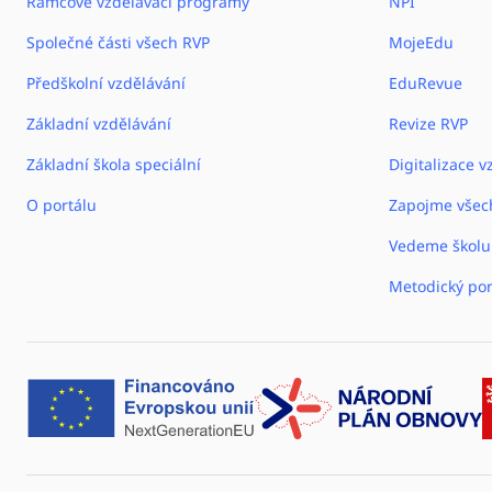
Rámcové vzdělávací programy
NPI
Společné části všech RVP
MojeEdu
Předškolní vzdělávání
EduRevue
Základní vzdělávání
Revize RVP
Základní škola speciální
Digitalizace v
O portálu
Zapojme všec
Vedeme školu
Metodický por