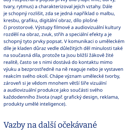
tvary, rytmus) a charakterizoval jejich vztahy. Dále
je schopný rozlišit, zda se jedná například o malbu,
kresbu, grafiku, digitální obraz, dílo plošné
či prostorové. Výstupy filmové a audiovizuální kultury
rozdělí na obraz, zvuk, střih a speciální efekty a je
schopný tyto prvky popsat. V komunikaci o uměleckém
díle je kladen důraz vedle důležitých děl minulosti také
na současná díla, protože ta jsou bližší žákově žité
realitě, často se s nimi dostává do kontaktu mimo
výuku a bezprostředně na ně reaguje nebo je vystaven
reakcím svého okolí. Chápe význam umělecké tvorby,
zároveň si je vědom mnohem větší šíře vizuální
a audiovizuální produkce jako součásti svého
každodenního života (např. grafický design, reklama,
produkty umělé inteligence).
Vazby na další očekávané