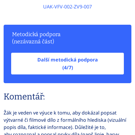
UAK-VFV-002-ZV9-007
Metodická podpora
(nezávazná část)
Další metodická podpora
(4/7)
Komentář:
Žák je veden ve výuce k tomu, aby dokázal popsat
výtvarné či filmové dílo z formálního hlediska (vizuální
popis díla, faktické informace). Důležité je to,
aby rozpoznal a popsal prvky díla (např. linie, barvy,