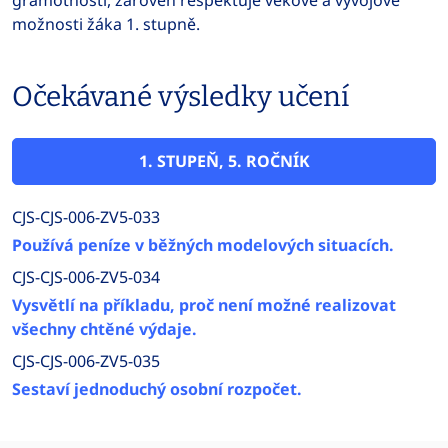
gramotnosti, zároveň respektuje věkové a vývojové
možnosti žáka 1. stupně.
Očekávané výsledky učení
1. STUPEŇ, 5. ROČNÍK
CJS-CJS-006-ZV5-033
Používá peníze v běžných modelových situacích.
CJS-CJS-006-ZV5-034
Vysvětlí na příkladu, proč není možné realizovat
všechny chtěné výdaje.
CJS-CJS-006-ZV5-035
Sestaví jednoduchý osobní rozpočet.