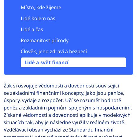
Místo, kde žijeme
Lidé kolem nás
Lidé a čas
Rozmanitost přírody
Člověk, jeho zdraví a bezpečí
Lidé a svět financí
Žák si osvojuje vědomosti a dovednosti související
se základními finančními koncepty, jako jsou peníze,
úspory, výdaje a rozpočet. Učí se rozumět hodnotě
peněz a základním pojmům spojeným s hospodařením.
Získané vědomosti a dovednosti aplikuje v modelových
situacích tak, aby je následně využil v reálném životě.
Vzdělávací obsah vychází ze Standardu finanční