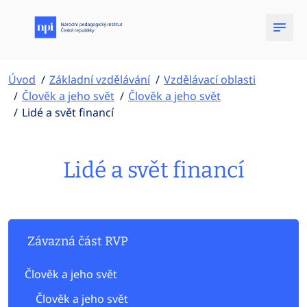
Úvod
Základní vzdělávání
Vzdělávací oblasti
Člověk a jeho svět
Člověk a jeho svět
Lidé a svět financí
Lidé a svět financí
Závazná část RVP
Člověk a jeho svět
Člověk a jeho svět