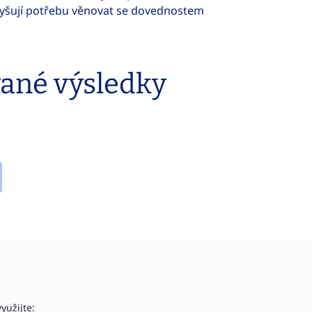
zvyšují potřebu věnovat se dovednostem
vané výsledky
yužijte: