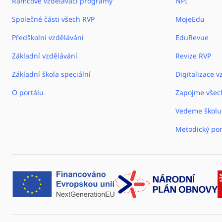
Rámcové vzdělávací programy
NPI
Společné části všech RVP
MojeEdu
Předškolní vzdělávání
EduRevue
Základní vzdělávání
Revize RVP
Základní škola speciální
Digitalizace v
O portálu
Zapojme všec
Vedeme školu
Metodický por