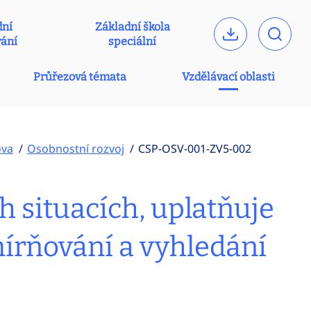
dní
Základní škola
vání
speciální
Průřezová témata
Vzdělávací oblasti
ova
Osobnostní rozvoj
CSP-OSV-001-ZV5-002
h situacích, uplatňuje
mírňování a vyhledání