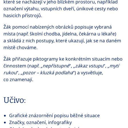
které se nacházejí v jeho blízkém prostoru, například
označení výtahu, vstupních dveří, únikové cesty nebo
hasicích přístrojů.
Žák pomocí nabízených obrázků popisuje vybraná
místa (např. školní chodba, jídelna, čekárna u lékaře)
a skládá z nich postupy, které ukazují, jak se na daném
místě chováme.
Žák přiřazuje piktogramy ke konkrétním situacím nebo
činnostem (např. „
nepřístupné
“, „
zákaz vstupu
“, „
mytí
rukou
“, „
pozor – kluzká podlaha
“) a vysvětluje,
co znamenají.
Učivo:
Grafické znázornění popisu běžné situace
Značky, označení, infografiky