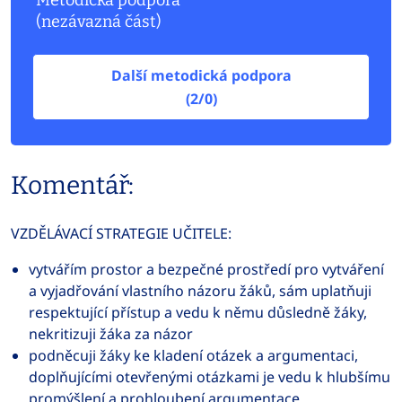
Metodická podpora
(nezávazná část)
Další metodická podpora
(2/0)
Komentář:
VZDĚLÁVACÍ STRATEGIE UČITELE:
vytvářím prostor a bezpečné prostředí pro vytváření
a vyjadřování vlastního názoru žáků, sám uplatňuji
respektující přístup a vedu k němu důsledně žáky,
nekritizuji žáka za názor
podněcuji žáky ke kladení otázek a argumentaci,
doplňujícími otevřenými otázkami je vedu k hlubšímu
promýšlení a prohloubení argumentace