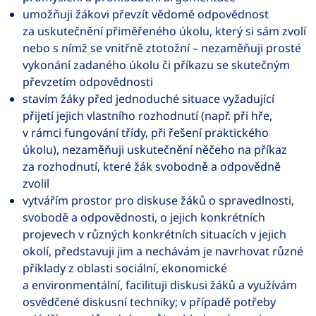
umožňuji žákovi převzít vědomě odpovědnost
za uskutečnění přiměřeného úkolu, který si sám zvolí
nebo s nímž se vnitřně ztotožní – nezaměňuji prosté
vykonání zadaného úkolu či příkazu se skutečným
převzetím odpovědnosti
stavím žáky před jednoduché situace vyžadující
přijetí jejich vlastního rozhodnutí (např. při hře,
v rámci fungování třídy, při řešení praktického
úkolu), nezaměňuji uskutečnění něčeho na příkaz
za rozhodnutí, které žák svobodně a odpovědně
zvolil
vytvářím prostor pro diskuse žáků o spravedlnosti,
svobodě a odpovědnosti, o jejich konkrétních
projevech v různých konkrétních situacích v jejich
okolí, představuji jim a nechávám je navrhovat různé
příklady z oblasti sociální, ekonomické
a environmentální, facilituji diskusi žáků a využívám
osvědčené diskusní techniky; v případě potřeby