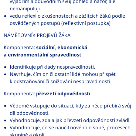
vyjádřím a odůvodním svůj pohled a názor, ale
nemanipuluji
vedu reflexi o zkušenostech a zážitcích žáků podle
osvědčených postupů (reflektivní postupka)
NÁMĚTOVNÍK PROJEVŮ ŽÁKA:
Komponenta:
sociální, ekonomická
a environmentální spravedlnost
Identifikuje příklady nespravedlnosti.
Navrhuje, čím on či ostatní lidé mohou přispět
k odstraňování či snižování nespravedlnosti.
Komponenta:
převzetí odpovědnosti
Vědomě vstupuje do situací, kdy za něco přebírá svůj
díl odpovědnosti.
Vyhodnocuje, zda a jak převzetí odpovědnosti zvládl.
Vyhodnocuje, co se naučil nového o sobě, procesech,
skupině a okolí.