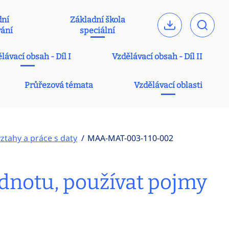
dní
Základní škola
vání
speciální
lávací obsah - Díl I
Vzdělávací obsah - Díl II
Průřezová témata
Vzdělávací oblasti
 vztahy a práce s daty
MAA-MAT-003-110-002
odnotu, používat pojmy