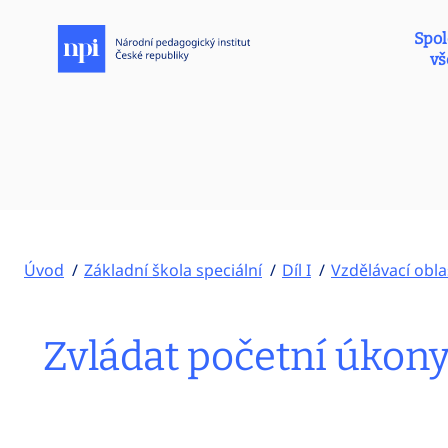
Spol
vš
Úvod
Základní škola speciální
Díl I
Vzdělávací obla
Zvládat početní úkony