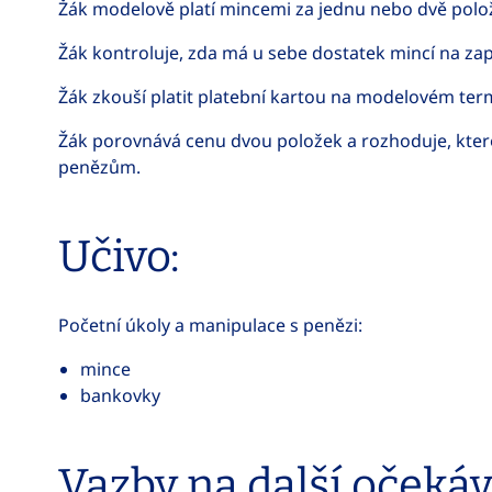
Žák modelově platí mincemi za jednu nebo dvě položk
Žák kontroluje, zda má u sebe dostatek mincí na zap
Žák zkouší platit platební kartou na modelovém term
Žák porovnává cenu dvou položek a rozhoduje, kte
penězům.
Učivo:
Početní úkoly a manipulace s penězi:
mince
bankovky
Vazby na další očeká