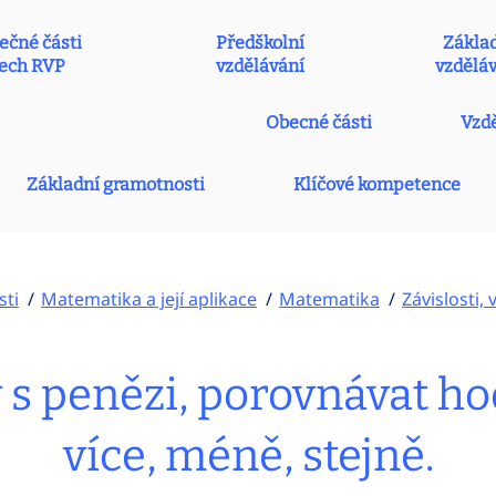
ečné části
Předškolní
Zákla
ech RVP
vzdělávání
vzdělá
Obecné části
Vzdě
Základní gramotnosti
Klíčové kompetence
sti
Matematika a její aplikace
Matematika
Závislosti,
 s penězi, porovnávat h
více, méně, stejně.