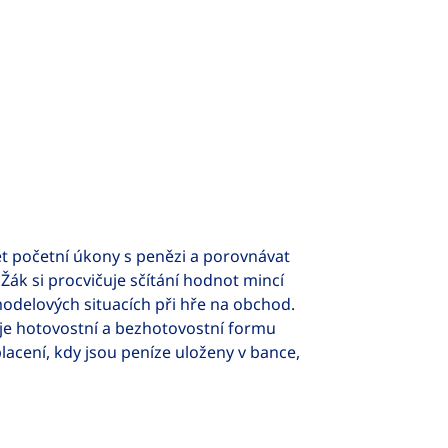
t početní úkony s penězi a porovnávat
 Žák si procvičuje sčítání hodnot mincí
odelových situacích při hře na obchod.
šuje hotovostní a bezhotovostní formu
acení, kdy jsou peníze uloženy v bance,