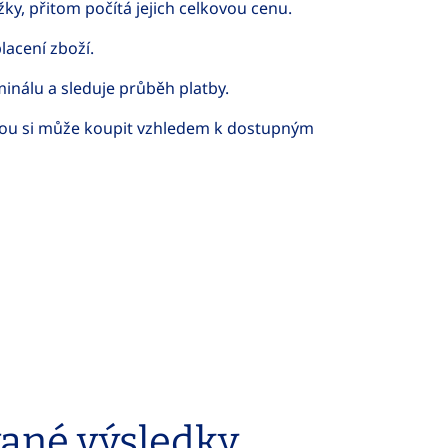
y, přitom počítá jejich celkovou cenu.
lacení zboží.
inálu a sleduje průběh platby.
rou si může koupit vzhledem k dostupným
vané výsledky