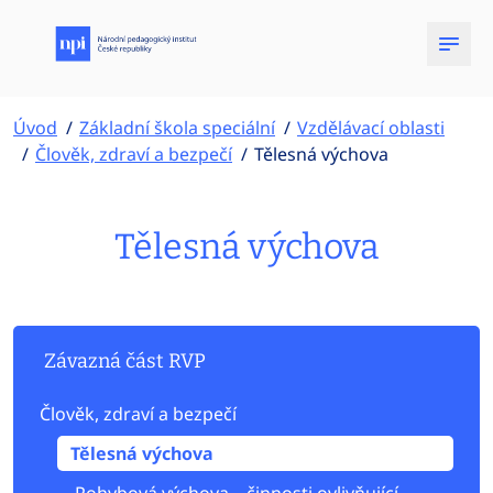
Úvod
Základní škola speciální
Vzdělávací oblasti
Člověk, zdraví a bezpečí
Tělesná výchova
Tělesná výchova
Závazná část RVP
Člověk, zdraví a bezpečí
Tělesná výchova