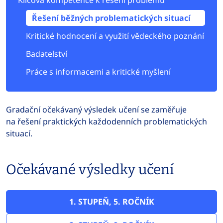
Klíčová kompetence k řešení problémů
Řešení běžných problematických situací
Kritické hodnocení a využití vědeckého poznání
Badatelství
Práce s informacemi a kritické myšlení
Gradační očekávaný výsledek učení se zaměřuje
na řešení praktických každodenních problematických
situací.
Očekávané výsledky učení
1. STUPEŇ, 5. ROČNÍK