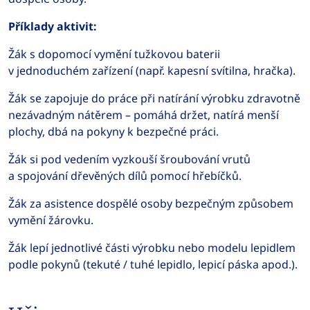
Příklady aktivit:
Žák s dopomocí vymění tužkovou baterii
v jednoduchém zařízení (např. kapesní svítilna, hračka).
Žák se zapojuje do práce při natírání výrobku zdravotně
nezávadným nátěrem – pomáhá držet, natírá menší
plochy, dbá na pokyny k bezpečné práci.
Žák si pod vedením vyzkouší šroubování vrutů
a spojování dřevěných dílů pomocí hřebíčků.
Žák za asistence dospělé osoby bezpečným způsobem
vymění žárovku.
Žák lepí jednotlivé části výrobku nebo modelu lepidlem
podle pokynů (tekuté / tuhé lepidlo, lepicí páska apod.).