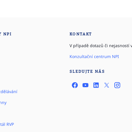
Y NPI
KONTAKT
V případě dotazů či nejasností v
Konzultační centrum NPI
SLEDUJTE NÁS
zdělávání
hny
tál RVP