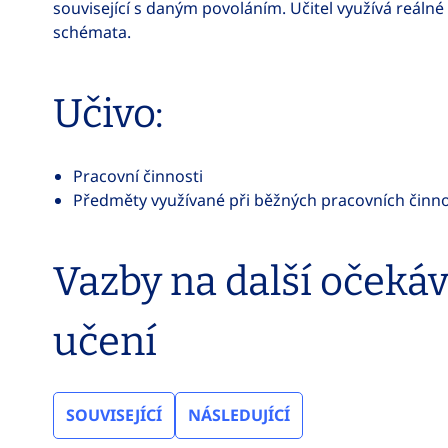
související s daným povoláním. Učitel využívá reáln
schémata.
Učivo:
Pracovní činnosti
Předměty využívané při běžných pracovních činn
Vazby na další očeká
učení
SOUVISEJÍCÍ
NÁSLEDUJÍCÍ