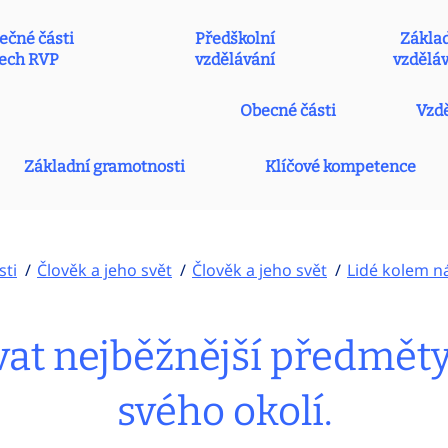
ečné části
Předškolní
Zákla
ech RVP
vzdělávání
vzdělá
Obecné části
Vzdě
Základní gramotnosti
Klíčové kompetence
sti
Člověk a jeho svět
Člověk a jeho svět
Lidé kolem n
t nejběžnější předměty 
svého okolí.