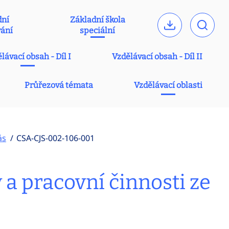
dní
Základní škola
vání
speciální
lávací obsah - Díl I
Vzdělávací obsah - Díl II
Průřezová témata
Vzdělávací oblasti
ás
CSA-CJS-002-106-001
a pracovní činnosti ze