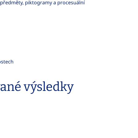
é předměty, piktogramy a procesuální
ostech
vané výsledky