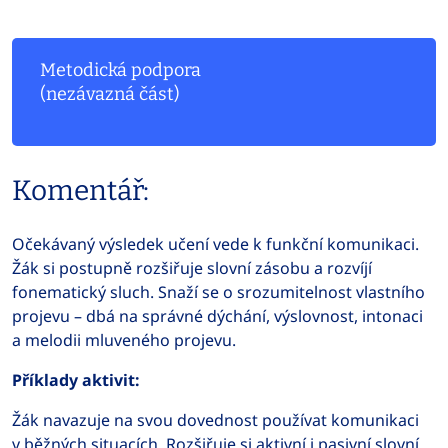
Metodická podpora
(nezávazná část)
Komentář:
Očekávaný výsledek učení vede k funkční komunikaci.
Žák si postupně rozšiřuje slovní zásobu a rozvíjí
fonematický sluch. Snaží se o srozumitelnost vlastního
projevu – dbá na správné dýchání, výslovnost, intonaci
a melodii mluveného projevu.
Příklady aktivit:
Žák navazuje na svou dovednost používat komunikaci
v běžných situacích. Rozšiřuje si aktivní i pasivní slovní