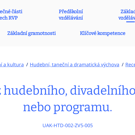
ečné části
Předškolní
Zákla
ech RVP
vzdělávání
vzdělá
Základní gramotnosti
Klíčové kompetence
 a kultura
Hudební, taneční a dramatická výchova
Rece
 z hudebního, divadelníh
nebo programu.
UAK-HTD-002-ZV5-005