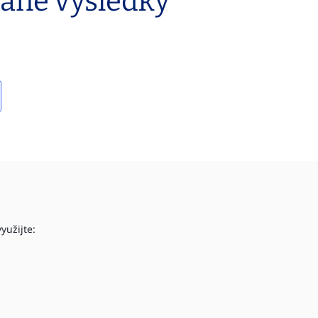
vané výsledky
yužijte: