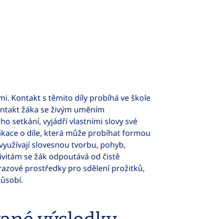
i. Kontakt s těmito díly probíhá ve škole
kontakt žáka se živým uměním
o setkání, vyjádří vlastními slovy své
ikace o díle, která může probíhat formou
é využívají slovesnou tvorbu, pohyb,
tivitám se žák odpoutává od čistě
ýrazové prostředky pro sdělení prožitků,
 působí.