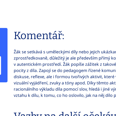
Komentář:
Žák se setkává s uměleckými díly nebo jejich ukázkam
zprostředkovaně, důležitý je ale především přímý 
v autentickém prostředí. Žák popíše zážitek z takovéh
pocity z díla. Zapojí se do pedagogem řízené komun
diskuse, reflexe, ale i formou tvořivých aktivit, kter
vizuální vyjádření, zvuky a tóny apod. Díky těmto ak
racionálního výkladu díla pomocí slov, hledá i jiné v
vztahu k dílu, k tomu, co ho oslovilo, jak na něj dílo