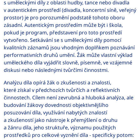
s uměleckými díly z oblasti hudby, tance nebo divadla
v autentickém prostředí (divadla, koncertní síně, veřejný
prostor) je pro porozumění podstatě tohoto oboru
zásadní. Autentickým prostředím může být i škola,
pokud je program, představení pro toto prostředí
vytvořeno. Setkávání se s uměleckými díly pomocí
kvalitních záznamů jsou vhodným doplňkem poznávání
performativních druhů umění. Žák může vlastní výklad
uměleckého díla vyjádřit slovně, písemně, ve vzájemné
diskusi nebo následnými tvůrčími činnostmi.
Analýzu díla opírá žák o zkušenosti a znalosti,
které získal v předchozích tvůrčích a reflektivních
činnostech. Cílem není zevrubná a hluboká analýza, ale
budování žákovy dovednosti objektivnějšího
posuzování díla, využívání nabytých znalostí
a zkušeností jako nástroje k přemýšlení o druhu
a žánru díla, jeho struktuře, významu použitých
prostředků pro celkové vyznění díla - specificky potom: