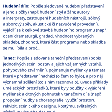
Hudební dílo:
Popíše sledované hudební představení
a jeho složky (např. hudební styl a žánr, autory
a interprety, zastoupení hudebních nástrojů, sólový
a sborový zpěv, akustické či nazvučené provedení),
vyjádří se k celkové stavbě hudebního programu (např.
ocení dramaturgii, gradaci, vhodnost vybraných
skladeb), zhodnotí, která část programu nebo skladba
se mu líbila a proč…
Tanec:
Popíše sledované taneční představení (popis
jednotlivých scén, postav a jejich vzájemných vztahů,
pohybového ztvárnění), pojmenuje myšlenky a témata,
které v představení nachází (o čem to bylo), a pro něj
významná sdělení (co s ním rezonovalo), uvede příklady
uměleckých prostředků, které byly použity k vyjádření
myšlenek a citových pohnutek v tanečním díle (např.
propojení hudby a choreografie, využití prostoru,
rekvizit, scénického designu, kostýmu, světelných