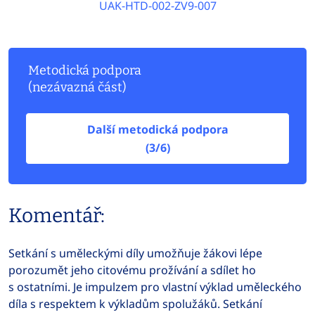
UAK-HTD-002-ZV9-007
Metodická podpora
(nezávazná část)
Další metodická podpora
(3/6)
Komentář:
Setkání s uměleckými díly umožňuje žákovi lépe
porozumět jeho citovému prožívání a sdílet ho
s ostatními. Je impulzem pro vlastní výklad uměleckého
díla s respektem k výkladům spolužáků. Setkání