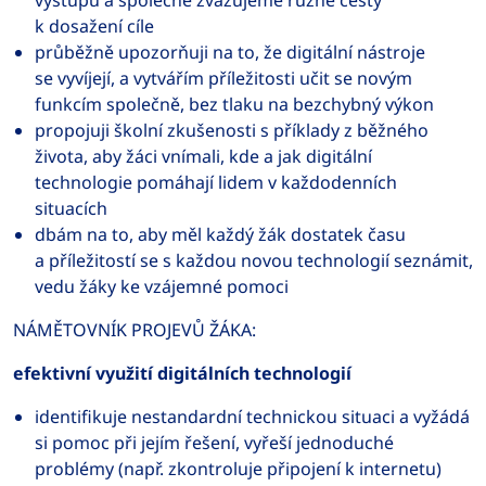
výstupu a společně zvažujeme různé cesty
k dosažení cíle
průběžně upozorňuji na to, že digitální nástroje
se vyvíjejí, a vytvářím příležitosti učit se novým
funkcím společně, bez tlaku na bezchybný výkon
propojuji školní zkušenosti s příklady z běžného
života, aby žáci vnímali, kde a jak digitální
technologie pomáhají lidem v každodenních
situacích
dbám na to, aby měl každý žák dostatek času
a příležitostí se s každou novou technologií seznámit,
vedu žáky ke vzájemné pomoci
NÁMĚTOVNÍK PROJEVŮ ŽÁKA:
efektivní využití digitálních technologií
identifikuje nestandardní technickou situaci a vyžádá
si pomoc při jejím řešení, vyřeší jednoduché
problémy (např. zkontroluje připojení k internetu)