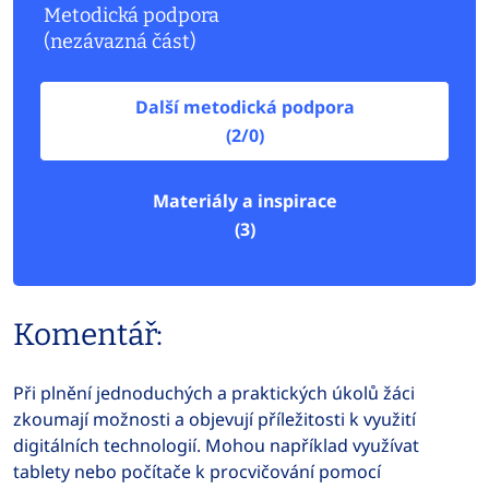
Metodická podpora
(nezávazná část)
Další metodická podpora
(2/0)
Materiály a inspirace
(3)
Komentář:
Při plnění jednoduchých a praktických úkolů žáci
zkoumají možnosti a objevují příležitosti k využití
digitálních technologií. Mohou například využívat
tablety nebo počítače k procvičování pomocí