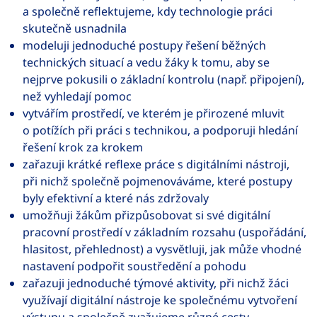
a společně reflektujeme, kdy technologie práci
skutečně usnadnila
modeluji jednoduché postupy řešení běžných
technických situací a vedu žáky k tomu, aby se
nejprve pokusili o základní kontrolu (např. připojení),
než vyhledají pomoc
vytvářím prostředí, ve kterém je přirozené mluvit
o potížích při práci s technikou, a podporuji hledání
řešení krok za krokem
zařazuji krátké reflexe práce s digitálními nástroji,
při nichž společně pojmenováváme, které postupy
byly efektivní a které nás zdržovaly
umožňuji žákům přizpůsobovat si své digitální
pracovní prostředí v základním rozsahu (uspořádání,
hlasitost, přehlednost) a vysvětluji, jak může vhodné
nastavení podpořit soustředění a pohodu
zařazuji jednoduché týmové aktivity, při nichž žáci
využívají digitální nástroje ke společnému vytvoření