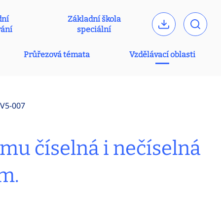
dní
Základní škola
vání
speciální
Průřezová témata
Vzdělávací oblasti
ZV5-007
mu číselná i nečíselná
m.