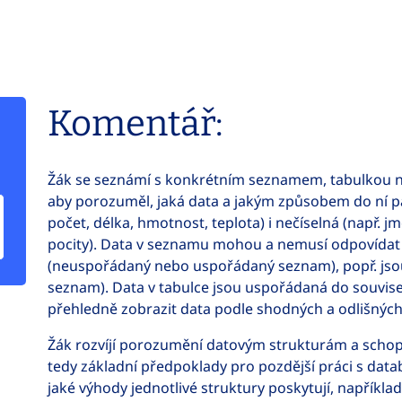
Komentář:
Žák se seznámí s konkrétním seznamem, tabulkou 
aby porozuměl, jaká data a jakým způsobem do ní pat
počet, délka, hmotnost, teplota) i nečíselná (např. j
pocity). Data v seznamu mohou a nemusí odpovídat 
(neuspořádaný nebo uspořádaný seznam), popř. jsou
seznam). Data v tabulce jsou uspořádaná do souvise
přehledně zobrazit data podle shodných a odlišných v
Žák rozvíjí porozumění datovým strukturám a schopn
tedy základní předpoklady pro pozdější práci s data
jaké výhody jednotlivé struktury poskytují, napříkla