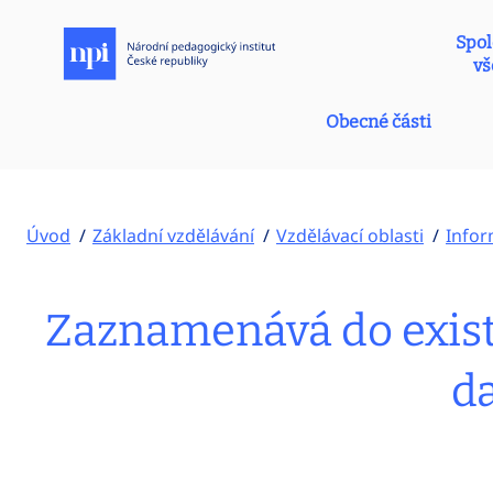
Spol
vš
Obecné části
Úvod
Základní vzdělávání
Vzdělávací oblasti
Infor
Zaznamenává do existu
d