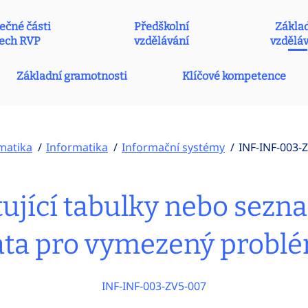
ečné části
Předškolní
Zákla
ech RVP
vzdělávání
vzdělá
Základní gramotnosti
Klíčové kompetence
matika
Informatika
Informační systémy
INF-INF-003-
jící tabulky nebo sezna
ata pro vymezený problé
INF-INF-003-ZV5-007