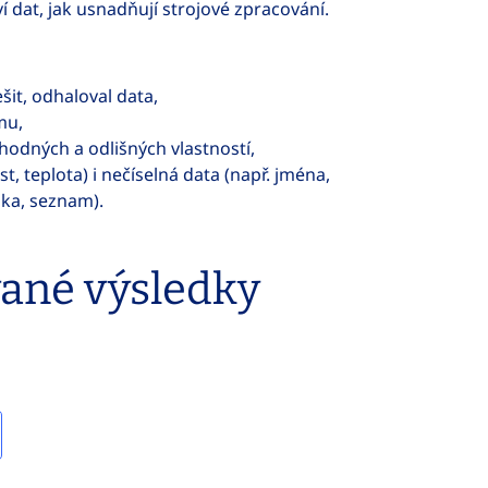
í dat, jak usnadňují strojové zpracování.
šit, odhaloval data,
mu,
shodných a odlišných vlastností,
t, teplota) i nečíselná data (např. jména,
lka, seznam).
vané výsledky