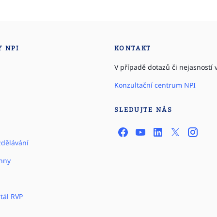
Y NPI
KONTAKT
V případě dotazů či nejasností v
Konzultační centrum NPI
SLEDUJTE NÁS
zdělávání
hny
tál RVP