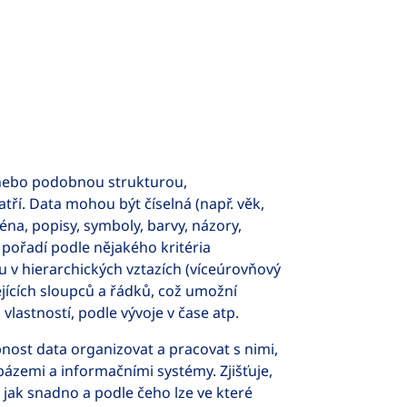
nebo podobnou strukturou,
ří. Data mohou být číselná (např. věk,
ména, popisy, symboly, barvy, názory,
pořadí podle nějakého kritéria
 v hierarchických vztazích (víceúrovňový
jících sloupců a řádků, což umožní
lastností, podle vývoje v čase atp.
ost data organizovat a pracovat s nimi,
bázemi a informačními systémy. Zjišťuje,
d jak snadno a podle čeho lze ve které