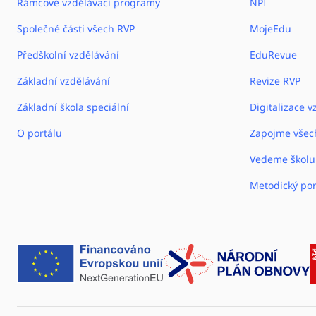
Rámcové vzdělávací programy
NPI
Společné části všech RVP
MojeEdu
Předškolní vzdělávání
EduRevue
Základní vzdělávání
Revize RVP
Základní škola speciální
Digitalizace v
O portálu
Zapojme všec
Vedeme školu
Metodický por