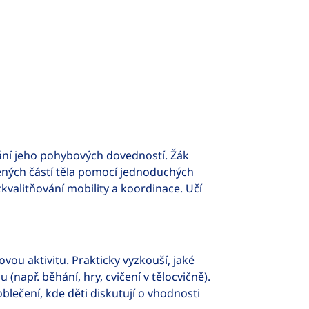
ání jeho pohybových dovedností. Žák
bených částí těla pomocí jednoduchých
zkvalitňování mobility a koordinace. Učí
vou aktivitu. Prakticky vyzkouší, jaké
např. běhání, hry, cvičení v tělocvičně).
blečení, kde děti diskutují o vhodnosti