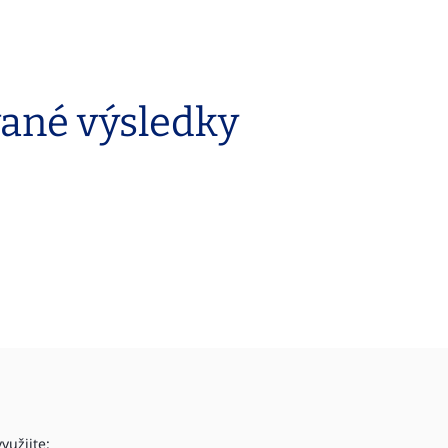
vané výsledky
yužijte: