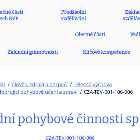
ečné části
Předškolní
Zákla
ech RVP
vzdělávání
vzdělá
Obecné části
Vzdě
Základní gramotnosti
Klíčové kompetence
sti
Člověk, zdraví a bezpečí
Tělesná výchova
odporující pohybové učení a zdraví
CZA-TEV-001-106-006
ní pohybové činnosti spo
CZA-TEV-001-106-006