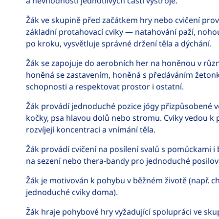
a nevhodnosti jednotlivých částí výstroje.
Žák ve skupině před začátkem hry nebo cvičení prov
základní protahovací cviky — natahování paží, nohou
po kroku, vysvětluje správné držení těla a dýchání.
Žák se zapojuje do aerobních her na honěnou v různý
honěná se zastavením, honěná s předáváním žetonku)
schopnosti a respektovat prostor i ostatní.
Žák provádí jednoduché pozice jógy přizpůsobené vě
kočky, psa hlavou dolů nebo stromu. Cviky vedou k p
rozvíjejí koncentraci a vnímání těla.
Žák provádí cvičení na posílení svalů s pomůckami i
na sezení nebo thera-bandy pro jednoduché posilov
Žák je motivován k pohybu v běžném životě (např. c
jednoduché cviky doma).
Žák hraje pohybové hry vyžadující spolupráci ve skupi