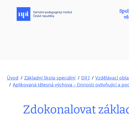
Spol
vš
Úvod
Základní škola speciální
Díl I
Vzdělávací obla
Aplikovaná tělesná výchova – činnosti ovlivňující a p
Zdokonalovat základ