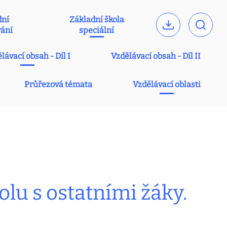
dní
Základní škola
vání
speciální
lávací obsah - Díl I
Vzdělávací obsah - Díl II
Průřezová témata
Vzdělávací oblasti
lu s ostatními žáky.