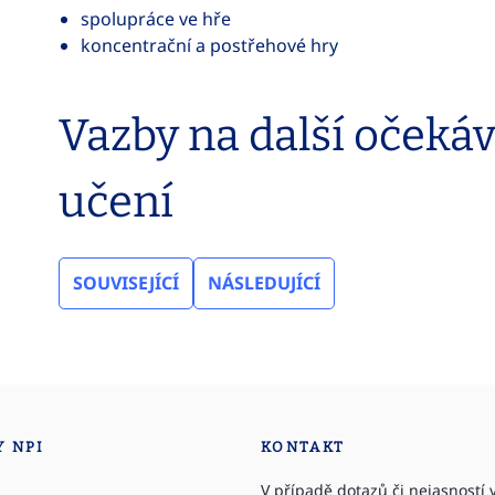
spolupráce ve hře
koncentrační a postřehové hry
Vazby na další očeká
učení
SOUVISEJÍCÍ
NÁSLEDUJÍCÍ
Y NPI
KONTAKT
V případě dotazů či nejasností v